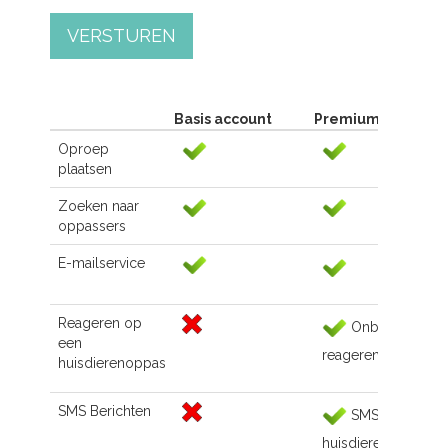
VERSTUREN
Basis account
Premium account
Oproep
plaatsen
Zoeken naar
oppassers
E-mailservice
Reageren op
Onbeperkt
een
reageren
huisdierenoppas
SMS Berichten
SMS naar de
huisdierenoppas