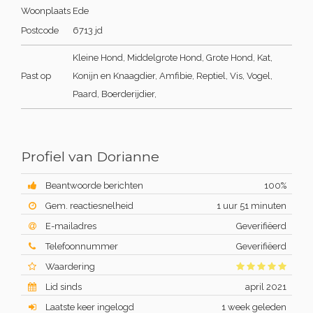
Woonplaats
Ede
Postcode
6713 jd
Kleine Hond, Middelgrote Hond, Grote Hond, Kat,
Past op
Konijn en Knaagdier, Amfibie, Reptiel, Vis, Vogel,
Paard, Boerderijdier,
Profiel van Dorianne
Beantwoorde berichten
100%
Gem. reactiesnelheid
1 uur 51 minuten
E-mailadres
Geverifiëerd
Telefoonnummer
Geverifiëerd
Waardering
Lid sinds
april 2021
Laatste keer ingelogd
1 week geleden