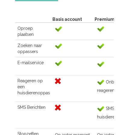
Basis account
Premium account
Oproep
plaatsen
Zoeken naar
oppassers
E-mailservice
Reageren op
Onbeperkt
een
reageren
huisdierenoppas
SMS Berichten
SMS naar de
huisdierenoppas
Stopzetten