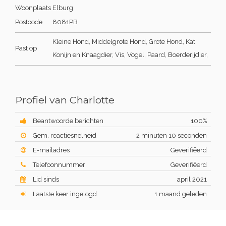
Woonplaats
Elburg
Postcode
8081PB
Kleine Hond, Middelgrote Hond, Grote Hond, Kat,
Past op
Konijn en Knaagdier, Vis, Vogel, Paard, Boerderijdier,
Profiel van Charlotte
Beantwoorde berichten
100%
Gem. reactiesnelheid
2 minuten 10 seconden
E-mailadres
Geverifiëerd
Telefoonnummer
Geverifiëerd
Lid sinds
april 2021
Laatste keer ingelogd
1 maand geleden