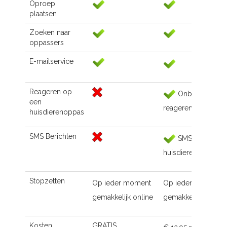
Oproep
plaatsen
Zoeken naar
oppassers
E-mailservice
Reageren op
Onbeperkt
een
reageren
huisdierenoppas
SMS Berichten
SMS naar de
huisdierenoppas
Stopzetten
Op ieder moment
Op ieder moment
gemakkelijk online
gemakkelijk online
Kosten
GRATIS