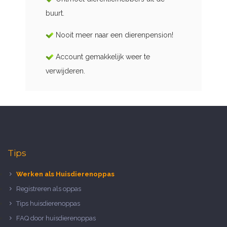
buurt.
Nooit meer naar een dierenpension!
Account gemakkelijk weer te
verwijderen.
Tips
Werken als Huisdierenoppas
Registreren als oppas
Tips huisdierenoppas
FAQ door huisdierenoppas