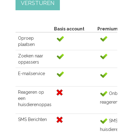
VERSTUREN
Basis account
Premium account
Oproep
plaatsen
Zoeken naar
oppassers
E-mailservice
Reageren op
Onbeperkt
een
reageren
huisdierenoppas
SMS Berichten
SMS naar de
huisdierenoppas