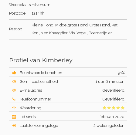
Woonplaats
Hilversum
Postcode
1214hh
Kleine Hond, Middelgrote Hond, Grote Hond, Kat,
Past op
Konijn en Knaagdier, Vis, Vogel, Boerderijdier,
Profiel van Kimberley
Beantwoorde berichten
91%
Gem. reactiesnelheid
1 uur 6 minuten
E-mailadres
Geverifiëerd
Telefoonnummer
Geverifiëerd
Waardering
Lid sinds
februari 2020
Laatste keer ingelogd
2 weken geleden