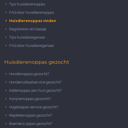
Tips huisdierenoppas
FAQ door huisdierenoppas
Huisdierenoppas vinden
Registreren als baasje
Tips huisdiereigenaar
FAQ door huisdiereigenaar
Huisdierenoppas gezocht
Hondenoppas gezocht?
Hondenuitlaatservice gezocht?
Kattenoppas aan huis gezocht?
Konijnenoppas gezocht?
Vogeloppas service gezocht?
Reptielenoppas gezocht?
Boerderij oppas gezocht?