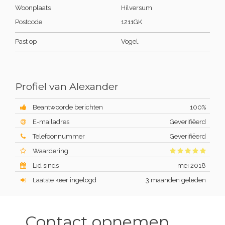
Woonplaats
Hilversum
Postcode
1211GK
Past op
Vogel,
Profiel van Alexander
Beantwoorde berichten
100%
E-mailadres
Geverifiëerd
Telefoonnummer
Geverifiëerd
Waardering
Lid sinds
mei 2018
Laatste keer ingelogd
3 maanden geleden
Contact opnemen