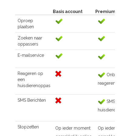
Basis account
Premium account
Oproep
plaatsen
Zoeken naar
oppassers
E-mailservice
Reageren op
Onbeperkt
een
reageren
huisdierenoppas
SMS Berichten
SMS naar de
huisdierenoppas
Stopzetten
Op ieder moment
Op ieder moment