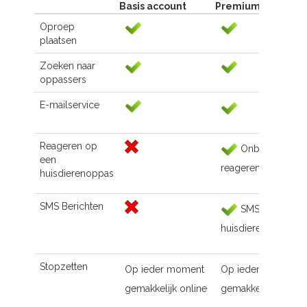
Basis account
Premium account
Oproep
plaatsen
Zoeken naar
oppassers
E-mailservice
Reageren op
Onbeperkt
een
reageren
huisdierenoppas
SMS Berichten
SMS naar de
huisdierenoppas
Stopzetten
Op ieder moment
Op ieder moment
gemakkelijk online
gemakkelijk online