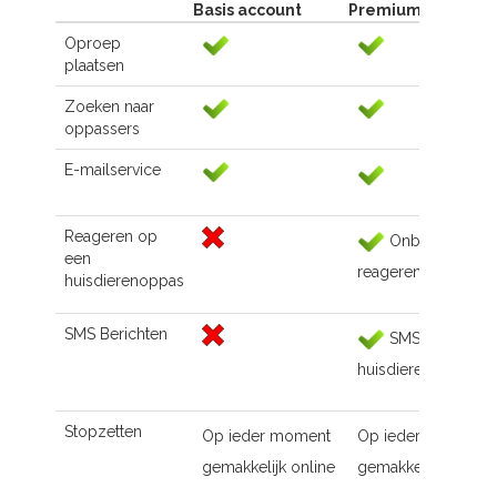
Basis account
Premium account
Oproep
plaatsen
Zoeken naar
oppassers
E-mailservice
Reageren op
Onbeperkt
een
reageren
huisdierenoppas
SMS Berichten
SMS naar de
huisdierenoppas
Stopzetten
Op ieder moment
Op ieder moment
gemakkelijk online
gemakkelijk online