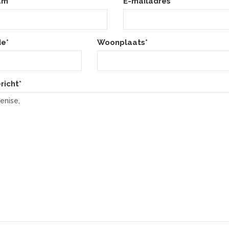
am*
E-mailadres*
e*
Woonplaats*
richt*