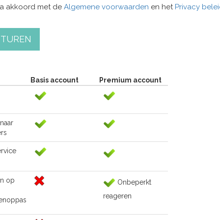
ga akkoord met de
Algemene voorwaarden
en het
Privacy bele
STUREN
Basis account
Premium account
naar
rs
rvice
n op
Onbeperkt
reageren
renoppas