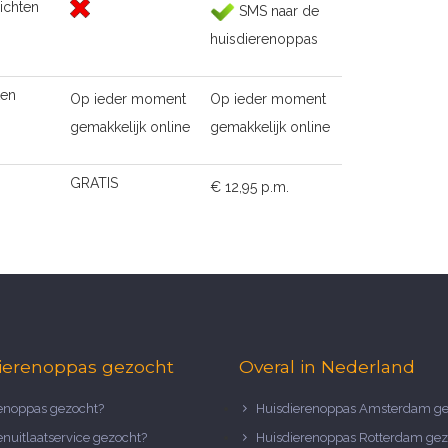
ichten
SMS naar de
huisdierenoppas
ten
Op ieder moment
Op ieder moment
gemakkelijk online
gemakkelijk online
GRATIS
€ 12,95 p.m.
ierenoppas gezocht
Overal in Nederland
noppas gezocht?
Huisdierenoppas Amsterdam ge
nuitlaatservice gezocht?
Huisdierenoppas Rotterdam gez