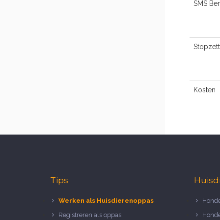
SMS Ber
Stopzet
Kosten
Tips
Huisd
Werken als Huisdierenoppas
Honde
Registreren als oppas
Honde