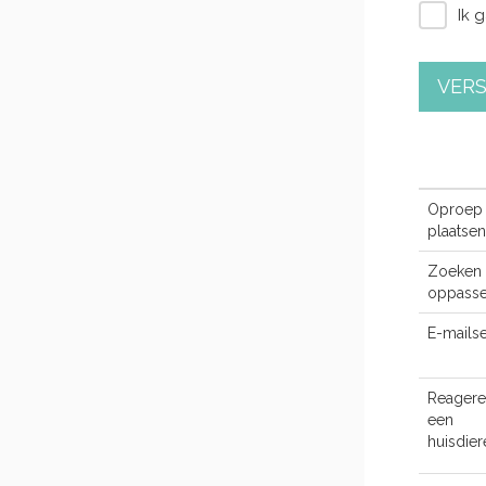
Ik 
VER
Oproep
plaatsen
Zoeken 
oppasse
E-mailse
Reagere
een
huisdie