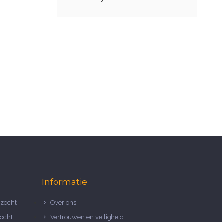
Informatie
zocht
Over ons
ocht
Vertrouwen en veiligheid