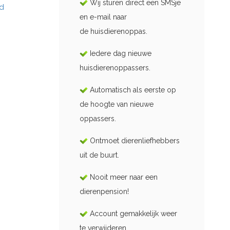
Wij sturen direct een SMSje
id
en e-mail naar
de huisdierenoppas.
Iedere dag nieuwe
huisdierenoppassers.
Automatisch als eerste op
de hoogte van nieuwe
oppassers.
Ontmoet dierenliefhebbers
uit de buurt.
Nooit meer naar een
dierenpension!
Account gemakkelijk weer
te verwijderen.