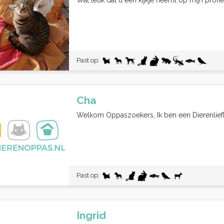
Wat leuk dat u een kijkje neemt op mijn profie
Past op:
Cha
Welkom Oppaszoekers, Ik ben een Dierenliefheb
Past op:
Ingrid