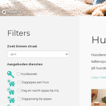
Filters
Hu
Zoek binnen straal
Huisdiere
kattenopv
Aangeboden diensten
98 huisdi
Huisbezoek
Lees mee
Dagoppas aan huis
Dag en nacht oppas bij mij
Dagopvang bij oppas