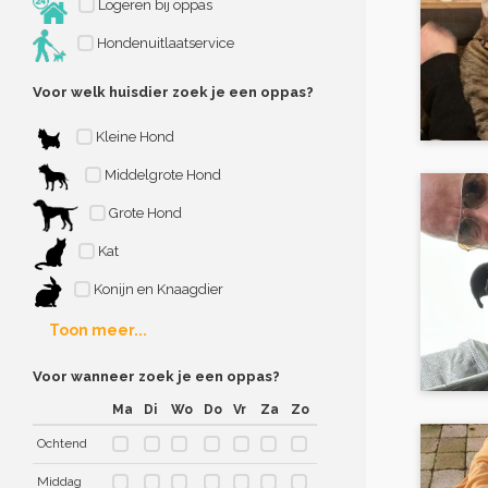
Logeren bij oppas
Hondenuitlaatservice
Voor welk huisdier zoek je een oppas?
Kleine Hond
Middelgrote Hond
Grote Hond
Kat
Konijn en Knaagdier
Toon meer...
Voor wanneer zoek je een oppas?
Ma
Di
Wo
Do
Vr
Za
Zo
Ochtend
Middag