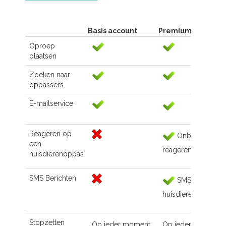
Basis account
Premium account
Oproep
plaatsen
Zoeken naar
oppassers
E-mailservice
Reageren op
Onbeperkt
een
reageren
huisdierenoppas
SMS Berichten
SMS naar de
huisdierenoppas
Stopzetten
Op ieder moment
Op ieder moment