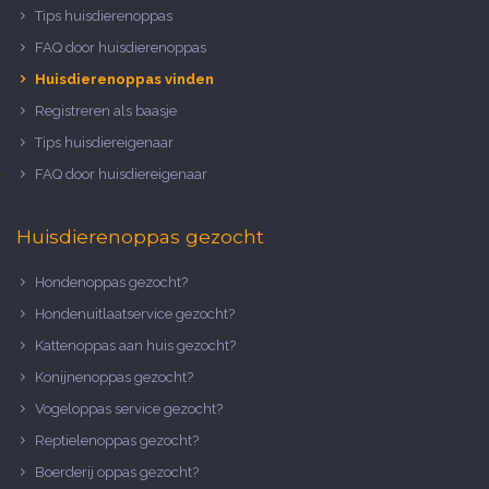
Tips huisdierenoppas
FAQ door huisdierenoppas
Huisdierenoppas vinden
Registreren als baasje
Tips huisdiereigenaar
FAQ door huisdiereigenaar
Huisdierenoppas gezocht
Hondenoppas gezocht?
Hondenuitlaatservice gezocht?
Kattenoppas aan huis gezocht?
Konijnenoppas gezocht?
Vogeloppas service gezocht?
Reptielenoppas gezocht?
Boerderij oppas gezocht?