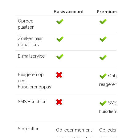
Basis account
Premium account
Oproep
plaatsen
Zoeken naar
oppassers
E-mailservice
Reageren op
Onbeperkt
een
reageren
huisdierenoppas
SMS Berichten
SMS naar de
huisdierenoppas
Stopzetten
Op ieder moment
Op ieder moment