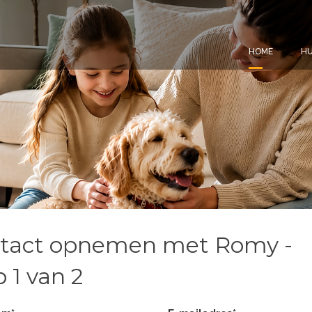
HOME
HU
tact opnemen met Romy -
 1 van 2