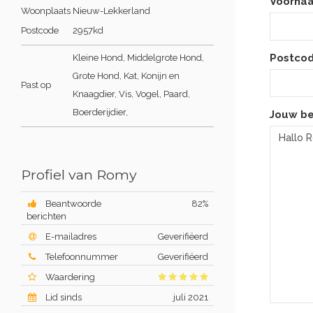
Voorna
Woonplaats
Nieuw-Lekkerland
Postcode
2957kd
Postcod
Kleine Hond, Middelgrote Hond,
Grote Hond, Kat, Konijn en
Past op
Knaagdier, Vis, Vogel, Paard,
Boerderijdier,
Jouw be
Profiel van Romy
Beantwoorde
82%
berichten
E-mailadres
Geverifiëerd
Telefoonnummer
Geverifiëerd
Waardering
Lid sinds
juli 2021