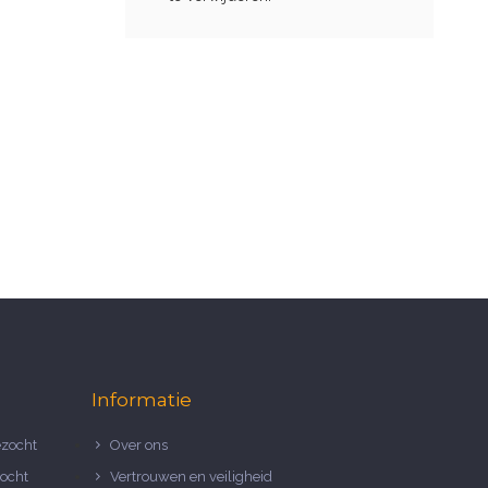
Informatie
zocht
Over ons
ocht
Vertrouwen en veiligheid