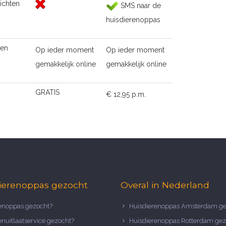
ichten
SMS naar de
huisdierenoppas
ten
Op ieder moment
Op ieder moment
gemakkelijk online
gemakkelijk online
GRATIS
€ 12,95 p.m.
ierenoppas gezocht
Overal in Nederland
noppas gezocht?
Huisdierenoppas Amsterdam ge
nuitlaatservice gezocht?
Huisdierenoppas Rotterdam gez