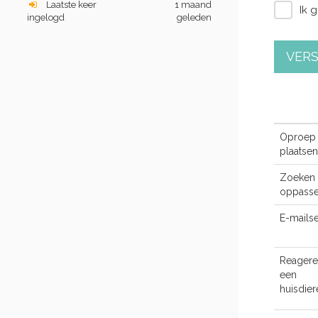
Laatste keer
1 maand
Ik 
ingelogd
geleden
VER
Oproep
plaatsen
Zoeken 
oppasse
E-mailse
Reagere
een
huisdie