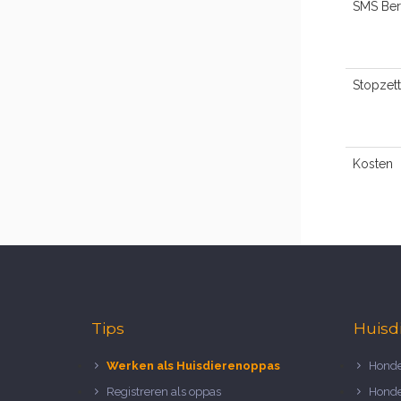
SMS Ber
Stopzet
Kosten
Tips
Huisd
Werken als Huisdierenoppas
Honde
Registreren als oppas
Honde