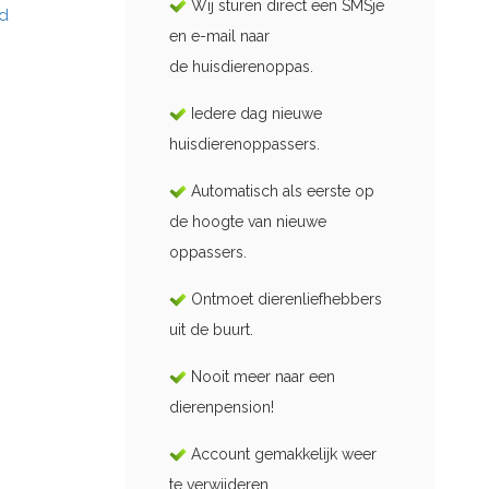
Wij sturen direct een SMSje
id
en e-mail naar
de huisdierenoppas.
Iedere dag nieuwe
huisdierenoppassers.
Automatisch als eerste op
de hoogte van nieuwe
oppassers.
Ontmoet dierenliefhebbers
uit de buurt.
Nooit meer naar een
dierenpension!
Account gemakkelijk weer
te verwijderen.