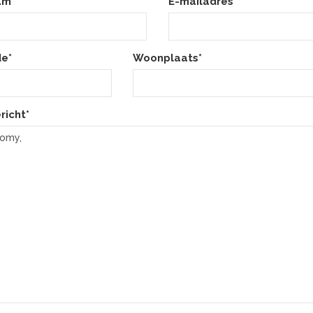
am*
E-mailadres*
e*
Woonplaats*
richt*