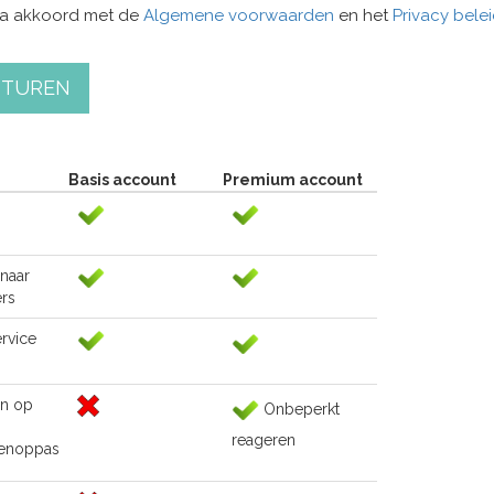
ga akkoord met de
Algemene voorwaarden
en het
Privacy bele
STUREN
Basis account
Premium account
naar
rs
rvice
n op
Onbeperkt
reageren
renoppas