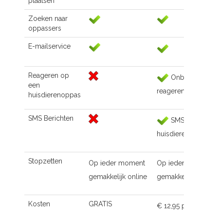
plaatsen
Zoeken naar
oppassers
E-mailservice
Reageren op
Onbeperkt
een
reageren
huisdierenoppas
SMS Berichten
SMS naar de
huisdierenoppas
Stopzetten
Op ieder moment
Op ieder moment
gemakkelijk online
gemakkelijk online
Kosten
GRATIS
€ 12,95 p.m.