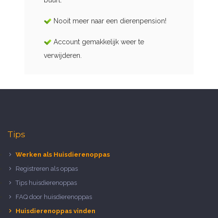
buurt.
Nooit meer naar een dierenpension!
Account gemakkelijk weer te
verwijderen.
Tips
Werken als Huisdierenoppas
Registreren als oppas
Tips huisdierenoppas
FAQ door huisdierenoppas
Huisdierenoppas vinden