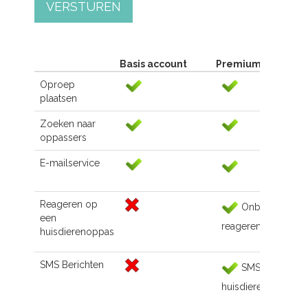
VERSTUREN
Basis account
Premium account
Oproep
plaatsen
Zoeken naar
oppassers
E-mailservice
Reageren op
Onbeperkt
een
reageren
huisdierenoppas
SMS Berichten
SMS naar de
huisdierenoppas