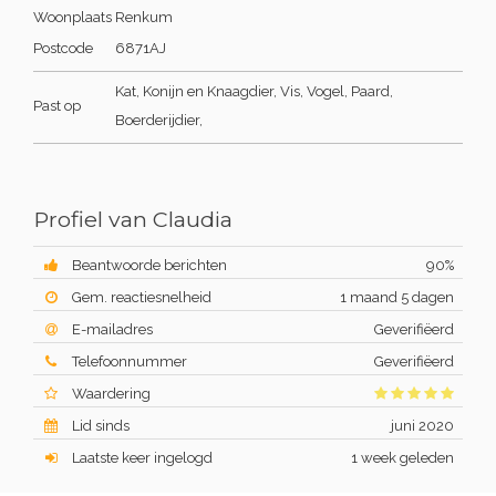
Woonplaats
Renkum
Postcode
6871AJ
Kat, Konijn en Knaagdier, Vis, Vogel, Paard,
Past op
Boerderijdier,
Profiel van Claudia
Beantwoorde berichten
90%
Gem. reactiesnelheid
1 maand 5 dagen
E-mailadres
Geverifiëerd
Telefoonnummer
Geverifiëerd
Waardering
Lid sinds
juni 2020
Laatste keer ingelogd
1 week geleden