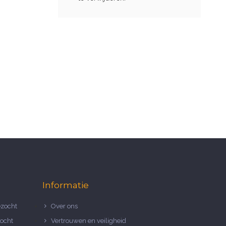
Informatie
zocht
Over ons
ocht
Vertrouwen en veiligheid