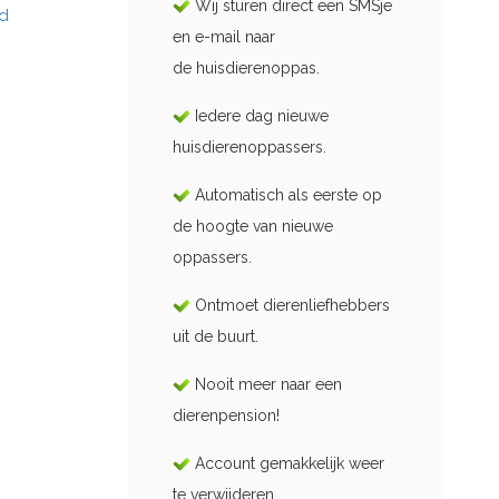
Wij sturen direct een SMSje
id
en e-mail naar
de huisdierenoppas.
Iedere dag nieuwe
huisdierenoppassers.
Automatisch als eerste op
de hoogte van nieuwe
oppassers.
Ontmoet dierenliefhebbers
uit de buurt.
Nooit meer naar een
dierenpension!
Account gemakkelijk weer
te verwijderen.