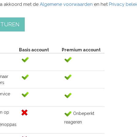
ga akkoord met de
Algemene voorwaarden
en het
Privacy bele
STUREN
Basis account
Premium account
naar
rs
rvice
n op
Onbeperkt
reageren
renoppas