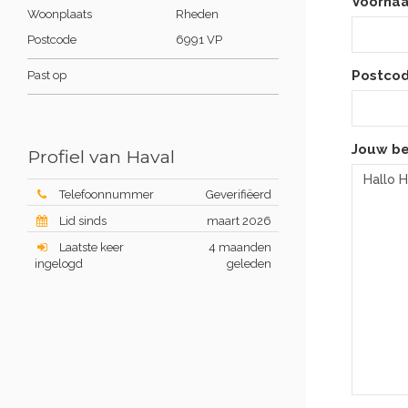
Voorna
Woonplaats
Rheden
Postcode
6991 VP
Postcod
Past op
Jouw be
Profiel van Haval
Telefoonnummer
Geverifiëerd
Lid sinds
maart 2026
Laatste keer
4 maanden
ingelogd
geleden