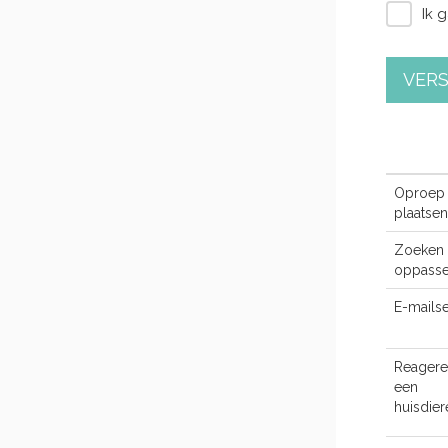
Ik 
VER
Oproep
plaatsen
Zoeken 
oppasse
E-mailse
Reagere
een
huisdie