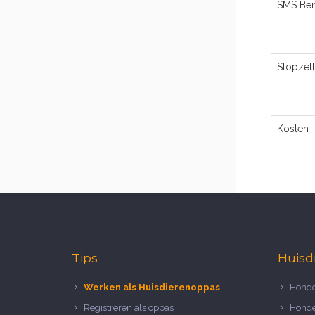
SMS Ber
Stopzet
Kosten
Tips
Huisd
Werken als Huisdierenoppas
Honde
Registreren als oppas
Honde