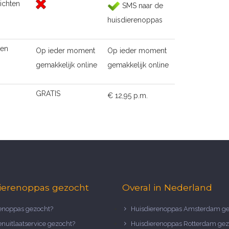
ichten
SMS naar de
huisdierenoppas
ten
Op ieder moment
Op ieder moment
gemakkelijk online
gemakkelijk online
GRATIS
€ 12,95 p.m.
ierenoppas gezocht
Overal in Nederland
noppas gezocht?
Huisdierenoppas Amsterdam ge
nuitlaatservice gezocht?
Huisdierenoppas Rotterdam gez