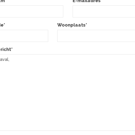
am*
E-mailadres*
e*
Woonplaats*
richt*