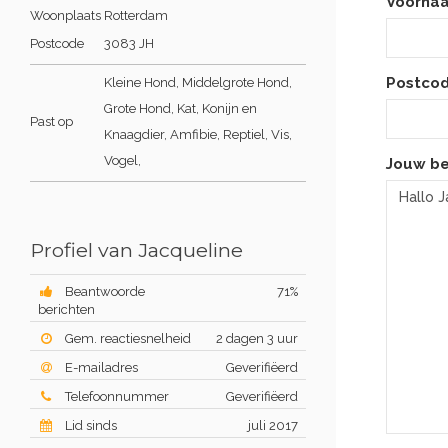
Voorna
Woonplaats
Rotterdam
Postcode
3083 JH
Postcod
Kleine Hond, Middelgrote Hond,
Grote Hond, Kat, Konijn en
Past op
Knaagdier, Amfibie, Reptiel, Vis,
Vogel,
Jouw be
Profiel van Jacqueline
Beantwoorde
71%
berichten
Gem. reactiesnelheid
2 dagen 3 uur
E-mailadres
Geverifiëerd
Telefoonnummer
Geverifiëerd
Lid sinds
juli 2017