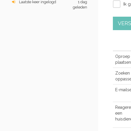
Laatste keer ingelogd
1 dag
Ik 
geleden
VER
Oproep
plaatsen
Zoeken 
oppasse
E-mailse
Reagere
een
huisdie