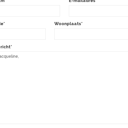
am*
E-mailadres*
e*
Woonplaats*
richt*