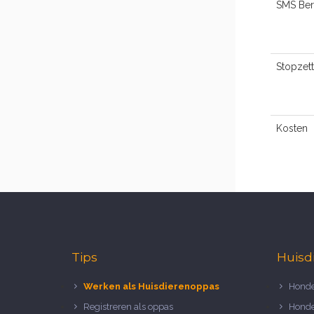
SMS Ber
Stopzet
Kosten
Tips
Huisd
Werken als Huisdierenoppas
Honde
Registreren als oppas
Honde