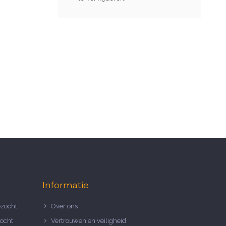
Informatie
zocht
Over ons
ocht
Vertrouwen en veiligheid