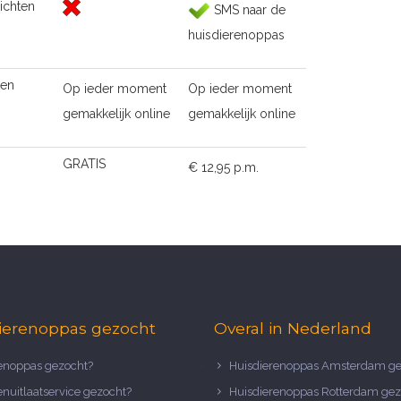
ichten
SMS naar de
huisdierenoppas
ten
Op ieder moment
Op ieder moment
gemakkelijk online
gemakkelijk online
GRATIS
€ 12,95 p.m.
ierenoppas gezocht
Overal in Nederland
noppas gezocht?
Huisdierenoppas Amsterdam ge
nuitlaatservice gezocht?
Huisdierenoppas Rotterdam gez