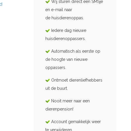
Wij sturen direct een SMSje
id
en e-mail naar
de huisdierenoppas.
Iedere dag nieuwe
huisdierenoppassers.
Automatisch als eerste op
de hoogte van nieuwe
oppassers.
Ontmoet dierenliefhebbers
uit de buurt.
Nooit meer naar een
dierenpension!
Account gemakkelijk weer
te verwijderen.