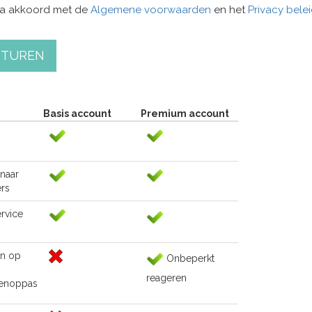
ga akkoord met de
Algemene voorwaarden
en het
Privacy bele
STUREN
Basis account
Premium account
naar
rs
rvice
n op
Onbeperkt
reageren
renoppas