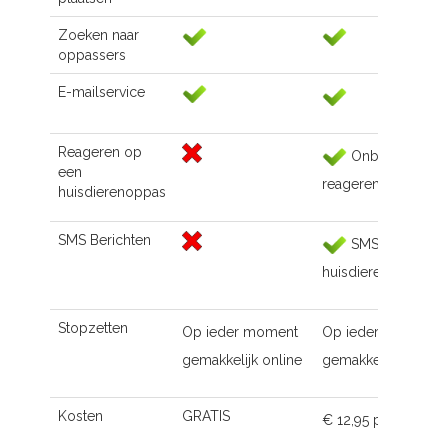
Zoeken naar
oppassers
E-mailservice
Reageren op
Onbeperkt
een
reageren
huisdierenoppas
SMS Berichten
SMS naar de
huisdierenoppas
Stopzetten
Op ieder moment
Op ieder moment
gemakkelijk online
gemakkelijk online
Kosten
GRATIS
€ 12,95 p.m.