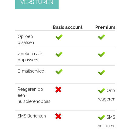
VERSTUREN
Basis account
Premium account
Oproep
plaatsen
Zoeken naar
oppassers
E-mailservice
Reageren op
Onbeperkt
een
reageren
huisdierenoppas
SMS Berichten
SMS naar de
huisdierenoppas