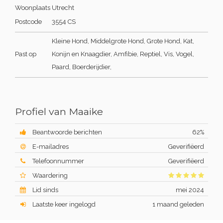
Woonplaats
Utrecht
Postcode
3554 CS
Kleine Hond, Middelgrote Hond, Grote Hond, Kat,
Past op
Konijn en Knaagdier, Amfibie, Reptiel, Vis, Vogel,
Paard, Boerderijdier,
Profiel van Maaike
Beantwoorde berichten
62%
E-mailadres
Geverifiëerd
Telefoonnummer
Geverifiëerd
Waardering
Lid sinds
mei 2024
Laatste keer ingelogd
1 maand geleden