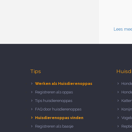
Lees mee
Tips
Huisd
Werken als Huisdierenoppas
Honde
Registreren als oppas
Honde
Tips huisdierenoppas
Katte
FAQ door huisdierenoppas
Konij
Huisdierenoppas vinden
Vogel
Registreren als baasje
Repti