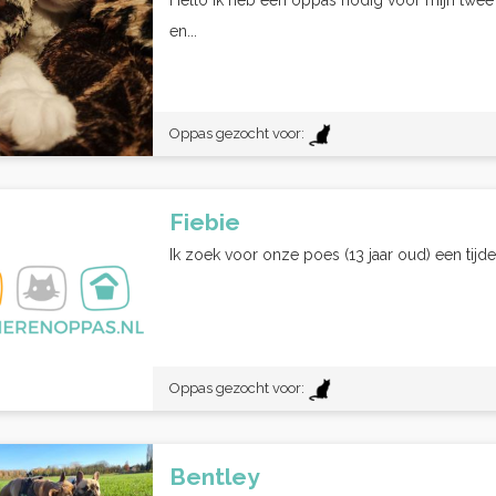
Hello ik heb een oppas nodig voor mijn twe
en...
Oppas gezocht voor:
Fiebie
Ik zoek voor onze poes (13 jaar oud) een tijde
Oppas gezocht voor:
Bentley