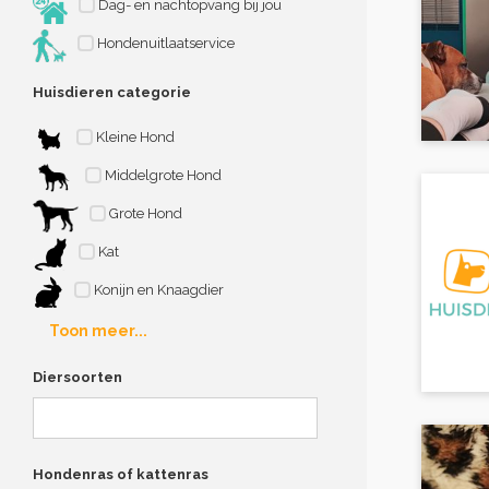
Dag- en nachtopvang bij jou
Hondenuitlaatservice
Huisdieren categorie
Kleine Hond
Middelgrote Hond
Grote Hond
Kat
Konijn en Knaagdier
Toon meer...
Diersoorten
Hondenras of kattenras