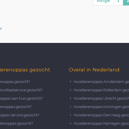
Vorige
1
r
ierenoppas gezocht
Overal in Nederland
noppas gezocht?
Huisdierenoppas Amsterdam ge
nuitlaatservice gezocht?
Huisdierenoppas Rotterdam gez
noppas aan huis gezocht?
Huisdierenoppas Utrecht gezoc
nenoppas gezocht?
Huisdierenoppas Groningen gez
oppas service gezocht?
Huisdierenoppas Den Haag gez
elenoppas gezocht?
Huisdierenoppas Nijmegen gez