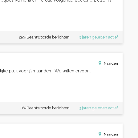
e pujses Ramona en Pérola. Volgende weekend 27, 28 -5
25% Beantwoorde berichten
3 jaren geleden actief
Naarden
lijke plek voor 5 maanden ! We willen ervoor...
0% Beantwoorde berichten
3 jaren geleden actief
Naarden