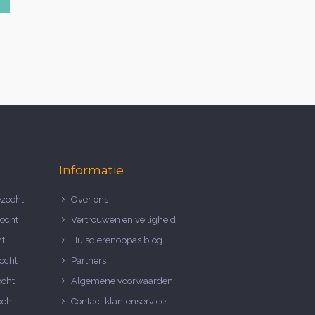
2
Informatie
zocht
Over ons
ocht
Vertrouwen en veiligheid
ht
Huisdierenoppas blog
ocht
Partners
ocht
Algemene voorwaarden
ocht
Contact klantenservice