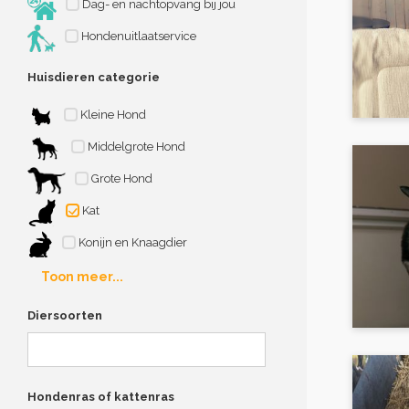
Dag- en nachtopvang bij jou
Hondenuitlaatservice
Huisdieren categorie
Kleine Hond
Middelgrote Hond
Grote Hond
Kat
Konijn en Knaagdier
Toon meer...
Diersoorten
Hondenras of kattenras