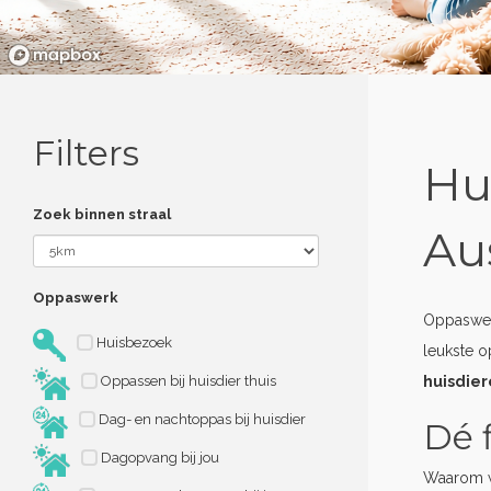
Filters
Hu
Zoek binnen straal
Aus
Oppaswerk
Oppaswerk
Huisbezoek
leukste o
Oppassen bij huisdier thuis
huisdie
Dag- en nachtoppas bij huisdier
Dé f
Dagopvang bij jou
Waarom w