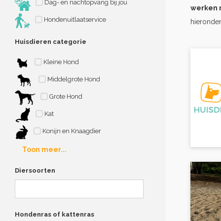
Dag- en nachtopvang bij jou
werken 
Hondenuitlaatservice
hieronder
Huisdieren categorie
Kleine Hond
Middelgrote Hond
Grote Hond
Kat
Konijn en Knaagdier
Toon meer...
Diersoorten
Hondenras of kattenras