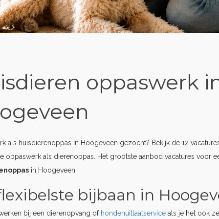
isdieren oppaswerk i
ogeveen
k als huisdierenoppas in Hoogeveen gezocht? Bekijk de 12 vacature
te oppaswerk als dierenoppas. Het grootste aanbod vacatures voor 
renoppas
in Hoogeveen.
flexibelste bijbaan in Hooge
erken bij een dierenopvang of
hondenuitlaatservice
als je het ook z