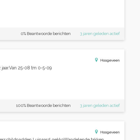
0% Beantwoorde berichten
3 jaren geleden actief
Hoogeveen
2 jaar.Van 25-08 tm 0-5-09
100% Beantwoorde berichten
3 jaren geleden actief
Hoogeveen
terschildpadden Luipaard gekkoWandelende takken