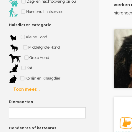
Dag- en nachtopvang bij jou
werken 
Hondenuitlaatservice
hieronder
Huisdieren categorie
Kleine Hond
Middelgrote Hond
Grote Hond
Kat
Konijn en Knaagdier
Toon meer...
Diersoorten
Hondenras of kattenras