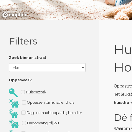
Filters
Hu
Zoek binnen straal
Ho
Oppaswerk
Oppaswer
Huisbezoek
het leuks
Oppassen bij huisdier thuis
huisdie
Dag- en nachtoppas bij huisdier
Dé 
Dagopvang bij jou
Waarom w