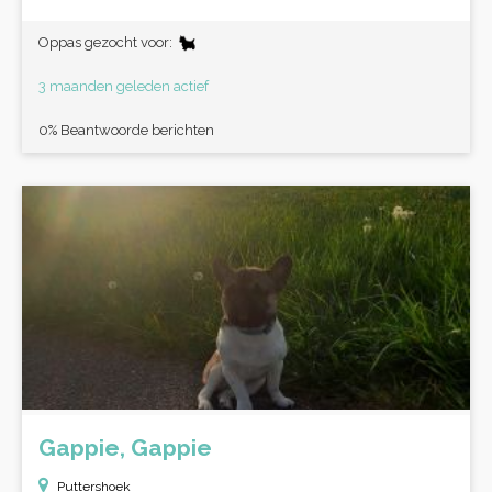
Oppas gezocht voor:
3 maanden geleden actief
0% Beantwoorde berichten
Gappie, Gappie
Puttershoek