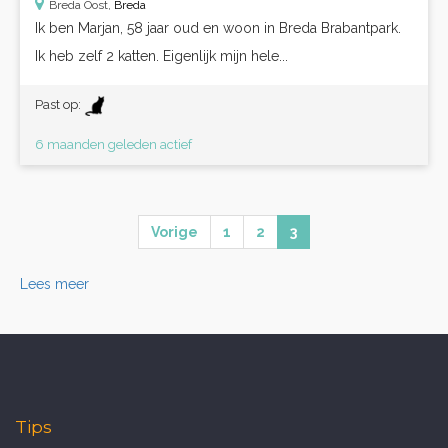
Breda Oost,
Breda
Ik ben Marjan, 58 jaar oud en woon in Breda Brabantpark.
Ik heb zelf 2 katten. Eigenlijk mijn hele...
Past op:
6 maanden geleden actief
Vorige
1
2
3
Lees meer
Tips