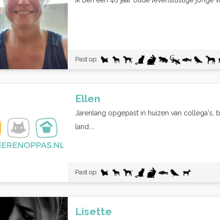
Ik ben een 46 jaar oude levenslustige jonge v
Past op:
Ellen
Jarenlang opgepast in huizen van collega's, b
land....
Past op:
Lisette