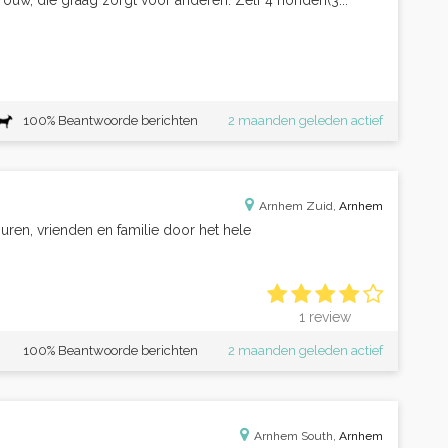
rouw, die graag zorgt voor anderen. Zelf 4 honden(3...
100% Beantwoorde berichten
2 maanden geleden actief
Arnhem Zuid,
Arnhem
uren, vrienden en familie door het hele
1 review
100% Beantwoorde berichten
2 maanden geleden actief
Arnhem South,
Arnhem