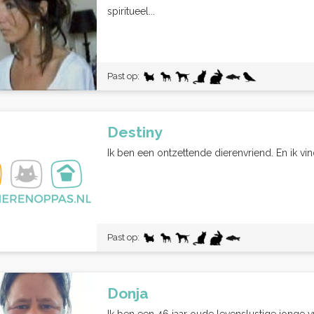
spiritueel...
Past op:
Destiny
Ik ben een ontzettende dierenvriend. En ik vind
Past op:
Donja