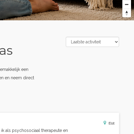
as
emakkelijk een
pen en neem direct
Elst
rk ik als psychosociaal therapeute en