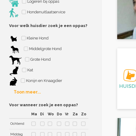
Logeren bij oppas
Hondenuitlaatservice
Voor welk huisdier zoek je een oppas?
Kleine Hond
Middelgrote Hond
Grote Hond
Kat
Konijn en Knaagdier
Toon meer...
Voor wanneer zoek je een oppas?
Ma
Di
Wo
Do
Vr
Za
Zo
Ochtend
Middag