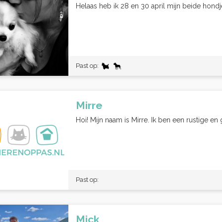
Helaas heb ik 28 en 30 april mijn beide hondje
Past op:
Mirre
Hoi! Mijn naam is Mirre. Ik ben een rustige en
Past op:
Mick