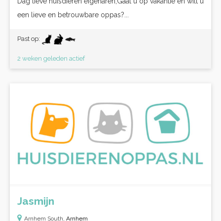
Dag lieve huisdieren eigenaren,Gaat u op vakantie en wilt u
een lieve en betrouwbare oppas?...
Past op:
2 weken geleden actief
Jasmijn
Arnhem South,
Arnhem