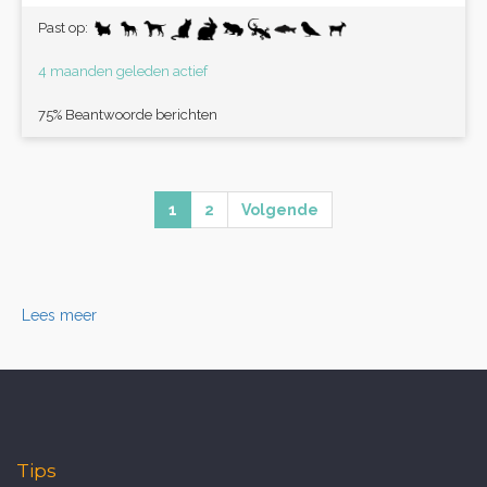
Past op:
4 maanden geleden actief
75% Beantwoorde berichten
1
2
Volgende
Lees meer
Tips