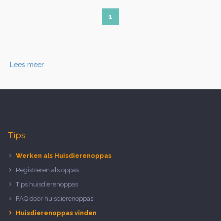
1
Lees meer
Tips
Werken als Huisdierenoppas
Registreren als oppas
Tips huisdierenoppas
FAQ door huisdierenoppas
Huisdierenoppas vinden