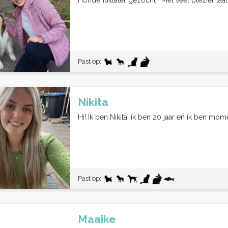
Hondenuitlater gezocht? Met veel plezier laat
Past op:
Nikita
Hi! Ik ben Nikita, ik ben 20 jaar en ik ben mom
Past op:
Maaike