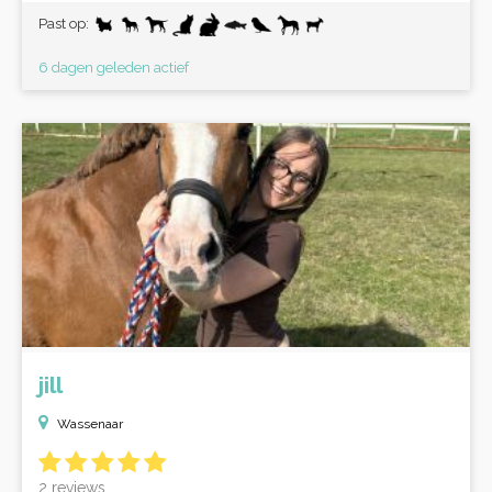
Past op:
6 dagen geleden actief
jill
Wassenaar
2 reviews