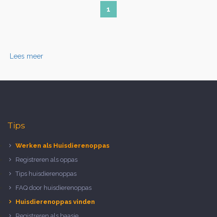
1
Lees meer
Tips
Werken als Huisdierenoppas
Registreren als oppas
Tips huisdierenoppas
FAQ door huisdierenoppas
Huisdierenoppas vinden
Registreren als baasje