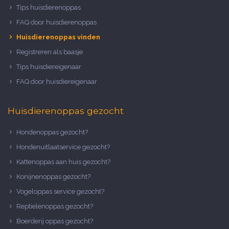
Tips huisdierenoppas
FAQ door huisdierenoppas
Huisdierenoppas vinden
Registreren als baasje
Tips huisdiereigenaar
FAQ door huisdiereigenaar
Huisdierenoppas gezocht
Hondenoppas gezocht?
Hondenuitlaatservice gezocht?
Kattenoppas aan huis gezocht?
Konijnenoppas gezocht?
Vogeloppas service gezocht?
Reptielenoppas gezocht?
Boerderij oppas gezocht?