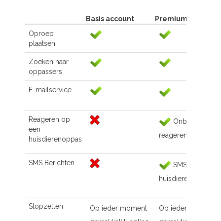
Basis account
Premium account
Oproep
plaatsen
Zoeken naar
oppassers
E-mailservice
Reageren op
Onbeperkt
een
reageren
huisdierenoppas
SMS Berichten
SMS naar de
huisdierenoppas
Stopzetten
Op ieder moment
Op ieder moment