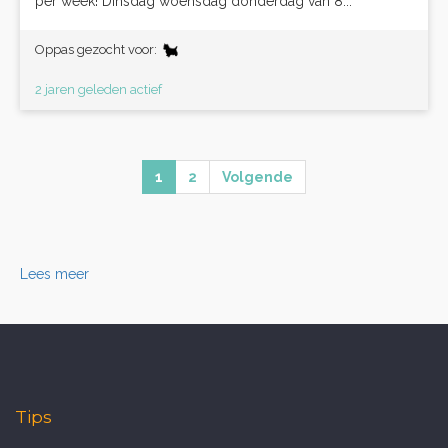
per week! Dinsdag woensdag donderdag van 8...
Oppas gezocht voor:
2 jaren geleden actief
1
2
Volgende
Lees meer
Tips