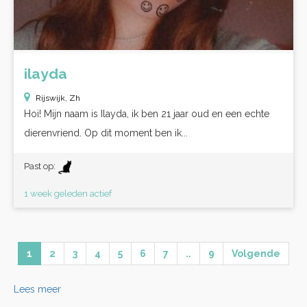
ilayda
Rijswijk, Zh
Hoi! Mijn naam is Ilayda, ik ben 21 jaar oud en een echte
dierenvriend. Op dit moment ben ik...
Past op:
1 week geleden actief
1
2
3
4
5
6
7
..
9
Volgende
Lees meer