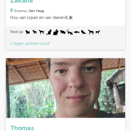
Zakaria
Escamp,
Den Haag
Hou van lopen en van dieren💪🏽
Past op:
2 dagen geleden actief
Thomas