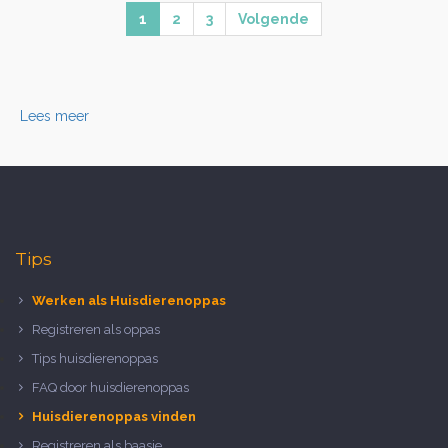
1
2
3
Volgende
Lees meer
Tips
Werken als Huisdierenoppas
Registreren als oppas
Tips huisdierenoppas
FAQ door huisdierenoppas
Huisdierenoppas vinden
Registreren als baasje