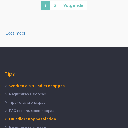
1
2
Volgende
Lees meer
Tips
Werken als Huisdierenoppas
Registreren als oppas
Tips huisdierenoppas
FAQ door huisdierenoppas
Huisdierenoppas vinden
Registreren als baasje