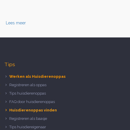
Lees meer
Tips
Werken als Huisdierenoppas
Registreren als oppas
Tips huisdierenoppas
FAQ door huisdierenoppas
Huisdierenoppas vinden
Registreren als baasje
Tips huisdiereigenaar