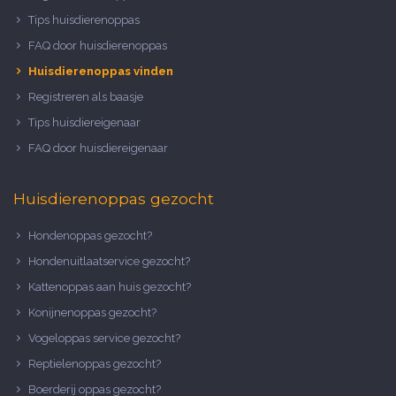
Tips huisdierenoppas
FAQ door huisdierenoppas
Huisdierenoppas vinden
Registreren als baasje
Tips huisdiereigenaar
FAQ door huisdiereigenaar
Huisdierenoppas gezocht
Hondenoppas gezocht?
Hondenuitlaatservice gezocht?
Kattenoppas aan huis gezocht?
Konijnenoppas gezocht?
Vogeloppas service gezocht?
Reptielenoppas gezocht?
Boerderij oppas gezocht?