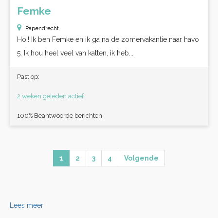
Femke
Papendrecht
Hoi! Ik ben Femke en ik ga na de zomervakantie naar havo
5. Ik hou heel veel van katten, ik heb...
Past op:
2 weken geleden actief
100% Beantwoorde berichten
1
2
3
4
Volgende
Lees meer