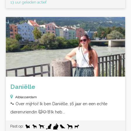
13 uur geleden actief
Daniëlle
Alblasserdam
🐾 Over mijHoi! Ik ben Daniëlle, 16 jaar en een echte
dierenvriendin 🐱🐶🐰Ik heb...
Past op: