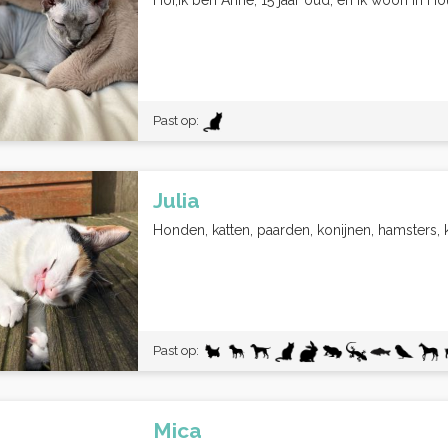
Hoi,Ik ben Anne, 15 jaar oud, en ik woon in Hou
Past op:
Julia
Honden, katten, paarden, konijnen, hamsters, kik
Past op:
Mica