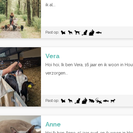
ik al...
Past op:
Vera
Hoi hoi, Ik ben Vera, 16 jaar en ik woon in Ho
verzorgen...
Past op:
Anne