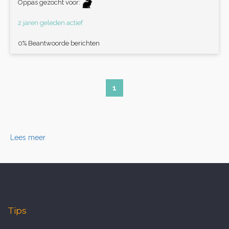
Oppas gezocht voor:
2 jaren geleden actief
0% Beantwoorde berichten
1
Lees meer
Tips